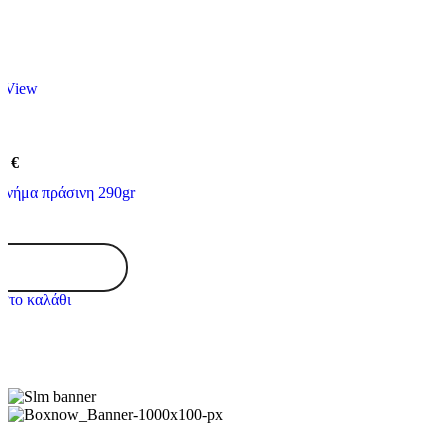
 View
40
€
α νήμα πράσινη 290gr
Vellis
σφουγγαρίστρα
νήμα
στο καλάθι
πράσινη
290gr
ποσότητα