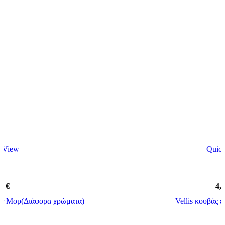
 View
Quic
00
€
4,
ter Mop(Διάφορα χρώματα)
Vellis κουβάς ε