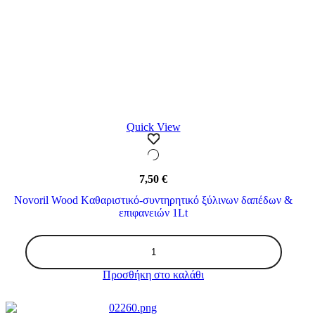
Quick View
7,50
€
Novoril Wood Kαθαριστικό-συντηρητικό ξύλινων δαπέδων &
επιφανειών 1Lt
Novoril
Wood
Kαθαριστικό-
Προσθήκη στο καλάθι
συντηρητικό
ξύλινων
δαπέδων