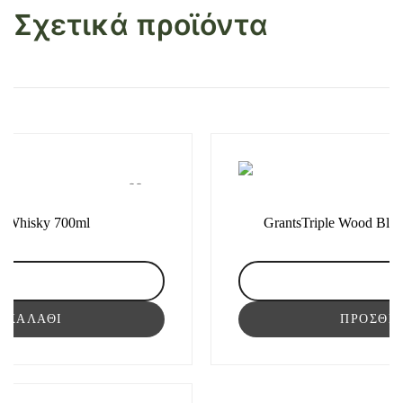
Σχετικά προϊόντα
lt Whisky 700ml
GrantsTriple Wood Ble
rney
 ΚΑΛΆΘΙ
le
ΠΡΟΣΘΉ
t
sky
ml