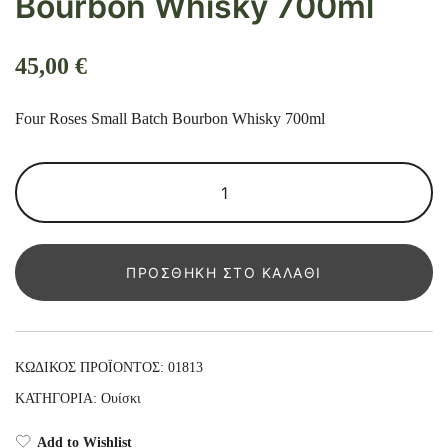
Bourbon Whisky 700ml
45,00
€
Four Roses Small Batch Bourbon Whisky 700ml
Four
Roses
Small
Batch
ΠΡΟΣΘΉΚΗ ΣΤΟ ΚΑΛΆΘΙ
Bourbon
Whisky
700ml
ποσότητα
ΚΩΔΙΚΌΣ ΠΡΟΪΌΝΤΟΣ:
01813
ΚΑΤΗΓΟΡΊΑ:
Ουίσκι
Add to Wishlist