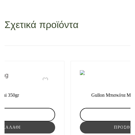
Σχετικά προϊόντα
€
Mini 350gr
Gullon Μπισκότα Meg
lon
ackers
 ΚΑΛΆΘΙ
ΠΡΟΣΘΉ
i