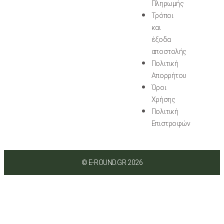
Πληρωμής
Τρόποι
και
έξοδα
αποστολής
Πολιτική
Απορρήτου
Όροι
Χρήσης
Πολιτική
Επιστροφών
© E-ROUND.GR 2026