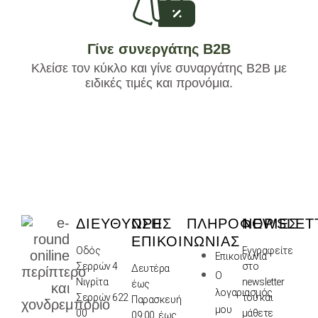
Γίνε συνεργάτης Β2Β
Κλείσε τον κύκλο και γίνε συναργάτης B2Β με
ειδικές τιμές και προνόμια.
ΔΙΕΥΘΥΝΣΗ
ΏΡΕΣ
ΠΛΗΡΟΦΟΡΊΕΣ
NEWSLET
ΕΠΙΚΟΙΝΩΝΊΑΣ
Οδός
Εγγραφείτε
Επικοινωνία
Σερρών 4
στο
Δευτέρα
Ο
Νιγρίτα
newsletter
έως
λογαριασμός
Σερρών 622
του και
Παρασκευή
μου
00
μάθετε
09:00 έως