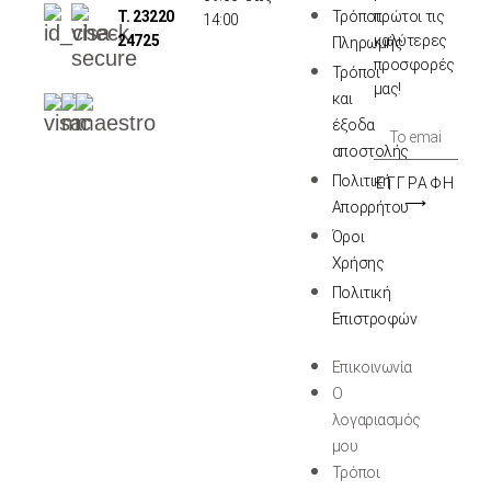
Τ. 23220
Τρόποι
πρώτοι τις
14:00
24725
καλύτερες
Πληρωμής
προσφορές
Τρόποι
μας!
και
έξοδα
αποστολής
Πολιτική
ΕΓΓΡΑΦΉ
⟶
Απορρήτου
Όροι
Χρήσης
Πολιτική
Επιστροφών
Επικοινωνία
Ο
λογαριασμός
μου
Τρόποι