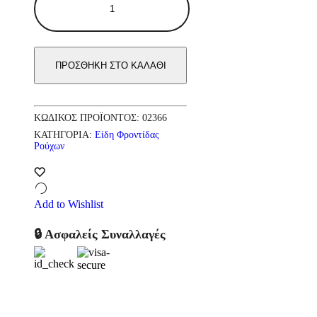
Touch
Υγρό
45μεζ.
ποσότητα
ΠΡΟΣΘΉΚΗ ΣΤΟ ΚΑΛΆΘΙ
ΚΩΔΙΚΌΣ ΠΡΟΪΌΝΤΟΣ:
02366
ΚΑΤΗΓΟΡΊΑ:
Είδη Φροντίδας
Ρούχων
Add to Wishlist
🔒 Ασφαλείς Συναλλαγές