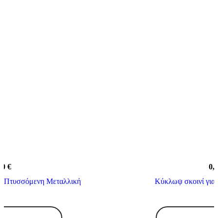
90
€
0,
t Πτυσσόμενη Μεταλλική
Κύκλωψ σκοινί για
Κυκλωψ