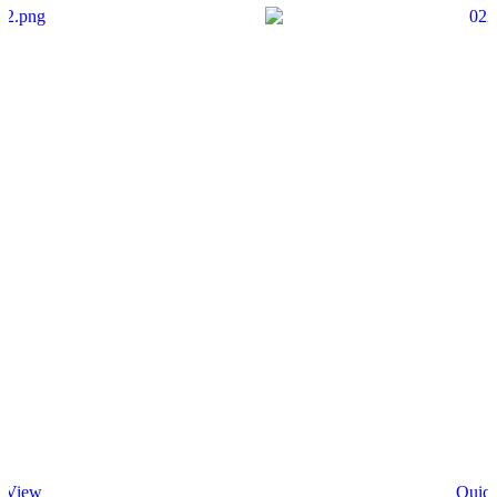
 View
Quic