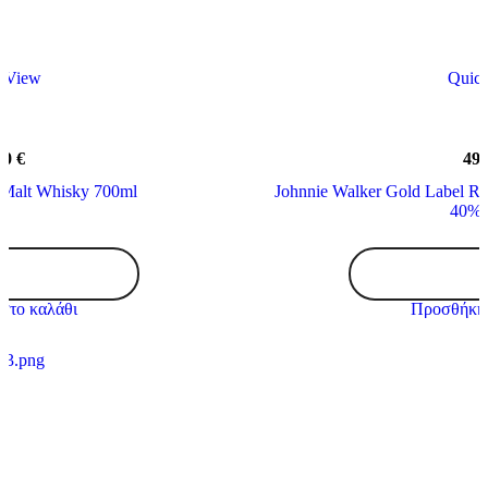
 View
Quic
00
€
49
e Malt Whisky 700ml
Johnnie Walker Gold Label R
40% 
Jura
Journey
Single
στο καλάθι
Προσθήκη 
Malt
Whisky
700ml
ποσότητα