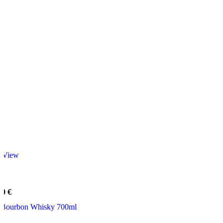
 View
00
€
h Bourbon Whisky 700ml