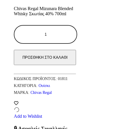
Chivas Regal Mizunara Blended
Whisky Σκωτίας 40% 700ml
Chivas
Regal
Mizunara
Blended
Whisky
Σκωτίας
ΠΡΟΣΘΉΚΗ ΣΤΟ ΚΑΛΆΘΙ
40%
700ml
ποσότητα
ΚΩΔΙΚΌΣ ΠΡΟΪΌΝΤΟΣ:
01811
ΚΑΤΗΓΟΡΊΑ:
Ουίσκι
ΜΆΡΚΑ:
Chivas Regal
Add to Wishlist
🔒 Ασφαλείς Συναλλαγές