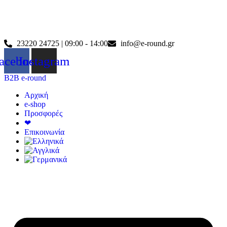
Skip
23220 24725 | 09:00 - 14:00
info@e-round.gr
to
acebook
Instagram
content
B2B e-round
Αρχική
e-shop
Προσφορές
❤
Επικοινωνία