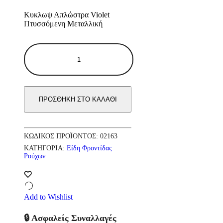
Κυκλωψ Απλώστρα Violet
Πτυσσόμενη Μεταλλική
Κυκλωψ
Απλώστρα
Violet
Πτυσσόμενη
Μεταλλική
ποσότητα
ΠΡΟΣΘΉΚΗ ΣΤΟ ΚΑΛΆΘΙ
ΚΩΔΙΚΌΣ ΠΡΟΪΌΝΤΟΣ:
02163
ΚΑΤΗΓΟΡΊΑ:
Είδη Φροντίδας
Ρούχων
Add to Wishlist
🔒 Ασφαλείς Συναλλαγές