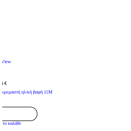
 View
66
€
κρεμαστή ηλ/κή βαφή 11Μ
Κύκλωψ
Απλώστρα
ρούχων
στο καλάθι
κρεμαστή
ηλ/