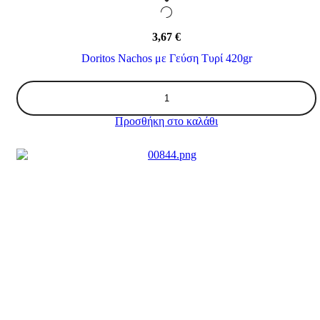
3,67
€
Doritos Nachos με Γεύση Τυρί 420gr
Doritos
Nachos
με
Προσθήκη στο καλάθι
Γεύση
Τυρί
420gr
ποσότητα