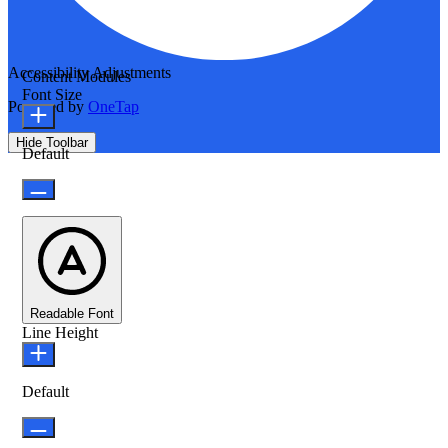
Accessibility Adjustments
Content Modules
Font Size
Powered by
OneTap
Hide Toolbar
Default
Readable Font
Line Height
Default