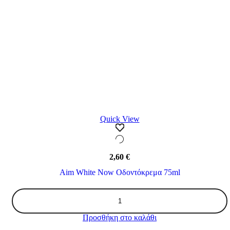
Quick View
2,60
€
Aim White Now Οδοντόκρεμα 75ml
Aim
White
Now
Προσθήκη στο καλάθι
Οδοντόκρεμα